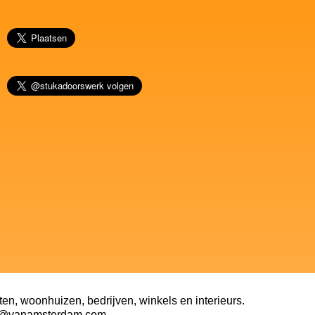
ten, woonhuizen, bedrijven, winkels en interieurs.
nfo@vanamsterdam.com