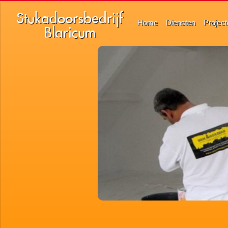
Stukadoorsbedrijf
Home
Diensten
Projec
Blaricum