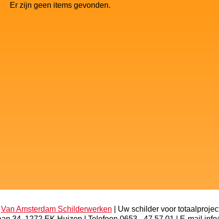
Er zijn geen items gevonden.
n
Van Amsterdam Schilderwerken
| Uw schilder voor totaalprojec
aan 34, 1272 EK Huizen | Telefoon 0653 - 47 57 01 | E-mail i