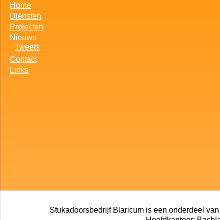
Home
Diensten
Projecten
Nieuws
Tweets
Contact
Links
Stukadoorsbedrijf Blaricum is een onderdeel va
Hoofdkantoor: Bachl