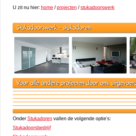
U zit nu hier:
home
/
projecten
/
stukadoorswerk
Stukadoorswerk - stukadoren
Voor alle andere projecten door ons uitgevoerd 
Onder
Stukadoren
vallen de volgende optie's:
Stukadoorsbedrijf