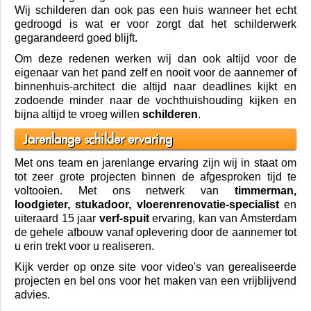
Vakkundig schilderwerk
Ook in nieuw gebouwde huizen en bedrijfspanden heeft
van Amsterdam de opgedane vakkennis toegepast. Door
preventief al met flexible materialen te werken word
minimaal 80% van de krimpschade die de eerste 2 jaar
ontstaat opgevangen.
Wij schilderen dan ook pas een huis wanneer het echt
gedroogd is wat er voor zorgt dat het schilderwerk
gegarandeerd goed blijft.
Om deze redenen werken wij dan ook altijd voor de
eigenaar van het pand zelf en nooit voor de aannemer of
binnenhuis-architect die altijd naar deadlines kijkt en
zodoende minder naar de vochthuishouding kijken en
bijna altijd te vroeg willen
schilderen
.
Jarenlange schilder ervaring
Met ons team en jarenlange ervaring zijn wij in staat om
tot zeer grote projecten binnen de afgesproken tijd te
voltooien. Met ons netwerk van
timmerman,
loodgieter, stukadoor, vloerenrenovatie-specialist
en