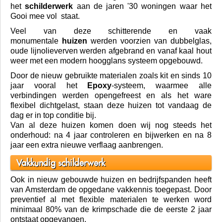
Schilderwerk van
Schildersbedrijf Stukadoorsbedrijf Blaricum
Mark van Amsterdam is 25 jaar geleden gestart
als
schildersbedrijf
. Specialiteit van dit schilderbedrijf
was vanaf de eerste dag al het renoveren van
het
schilderwerk
aan de jaren '30 woningen waar het
Gooi mee vol staat.
Veel van deze schitterende en vaak
monumentale
huizen
werden voorzien van dubbelglas,
oude lijnolieverven werden afgebrand en vanaf kaal hout
weer met een modern hoogglans systeem opgebouwd.
Door de nieuw gebruikte materialen zoals kit en sinds 10
jaar vooral het
Epoxy
-systeem, waarmee alle
verbindingen werden opengefreest en als het ware
flexibel dichtgelast,
staan deze
huizen
tot vandaag de
dag er in top conditie bij.
Van al deze
huizen
komen doen wij nog steeds het
onderhoud: na 4 jaar controleren en bijwerken en na 8
jaar een extra nieuwe
verflaag
aanbrengen.