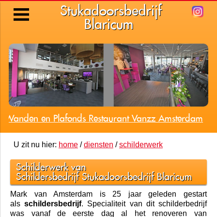
Stukadoorsbedrijf
Blaricum
n Wanden en Plafonds Restaurant Vanzz Amsterdam
U zit nu hier:
home
/
diensten
/
schilderwerk