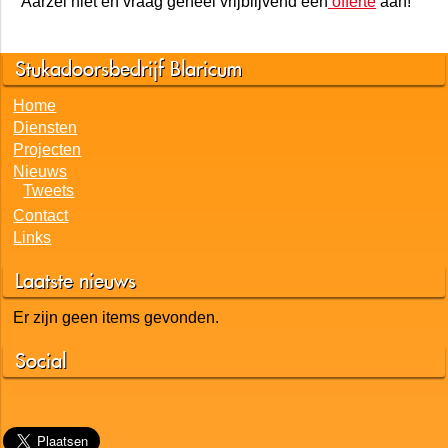
Schilderwerk
Spuitwerk verf
spuitwerk Spack
Stucwerk
Timmer-tegel-sanitair-werk
Houten en natuurstenen vloeren
Aarzel niet en vraag geheel vrijblijvend een
offerte
aan!
Stukadoorsbedrijf Blaricum
Home
Diensten
Projecten
Nieuws
Tweets
Contact
Links
Laatste nieuws