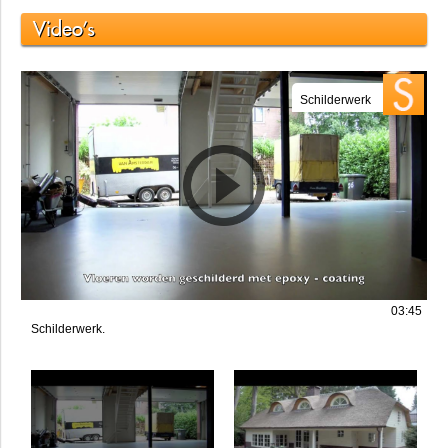
uiteraard 15 jaar
verf-spuit
ervaring, kan van Amsterdam
de gehele afbouw vanaf oplevering door de aannemer tot
u erin trekt voor u realiseren.
Kijk verder op onze site voor video's van gerealiseerde
projecten en bel ons voor het maken van een vrijblijvend
advies.
Video's
Schilderwerk
03:45