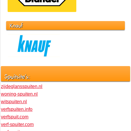
Knauf
Spuitsite's:
zijdeglansspuiten.nl
woning-spuiten.nl
witspuiten.nl
verfspuiten.info
verfspuit.com
verf-spuiter.com