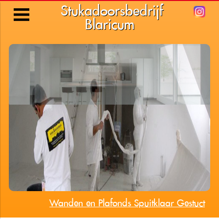
Stukadoorsbedrijf
Blaricum
 Plafonds stuken - Jan Des Bouvrie Vila's Naarden