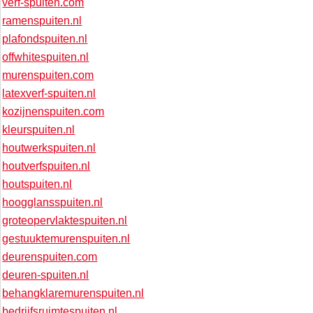
verf-spuiten.com
ramenspuiten.nl
plafondspuiten.nl
offwhitespuiten.nl
murenspuiten.com
latexverf-spuiten.nl
kozijnenspuiten.com
kleurspuiten.nl
houtwerkspuiten.nl
houtverfspuiten.nl
houtspuiten.nl
hoogglansspuiten.nl
groteopervlaktespuiten.nl
gestuuktemurenspuiten.nl
deurenspuiten.com
deuren-spuiten.nl
behangklaremurenspuiten.nl
bedrijfsruimtespuiten.nl