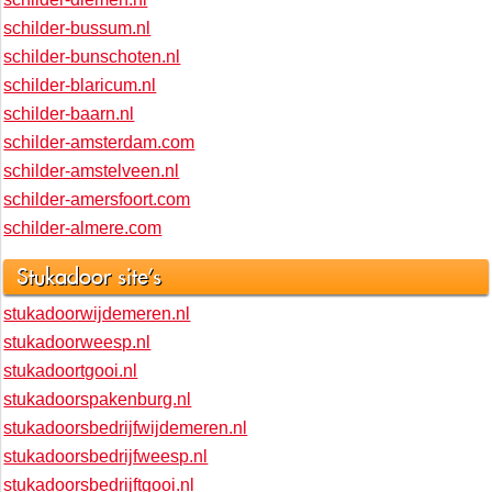
schilder-diemen.nl
schilder-bussum.nl
schilder-bunschoten.nl
schilder-blaricum.nl
schilder-baarn.nl
schilder-amsterdam.com
schilder-amstelveen.nl
schilder-amersfoort.com
schilder-almere.com
Stukadoor site's
stukadoorwijdemeren.nl
stukadoorweesp.nl
stukadoortgooi.nl
stukadoorspakenburg.nl
stukadoorsbedrijfwijdemeren.nl
stukadoorsbedrijfweesp.nl
stukadoorsbedrijftgooi.nl