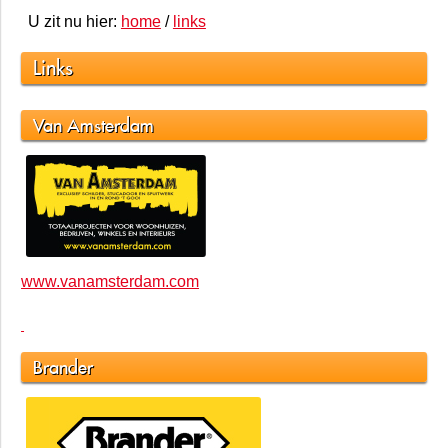
U zit nu hier:
home
/
links
Links
Van Amsterdam
www.vanamsterdam.com
Brander