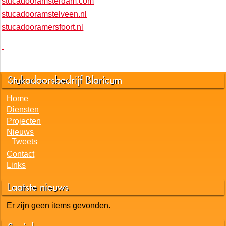
stucadooramsterdam.com
stucadooramstelveen.nl
stucadooramersfoort.nl
Stukadoorsbedrijf Blaricum
Home
Diensten
Projecten
Nieuws
Tweets
Contact
Links
Laatste nieuws
Er zijn geen items gevonden.