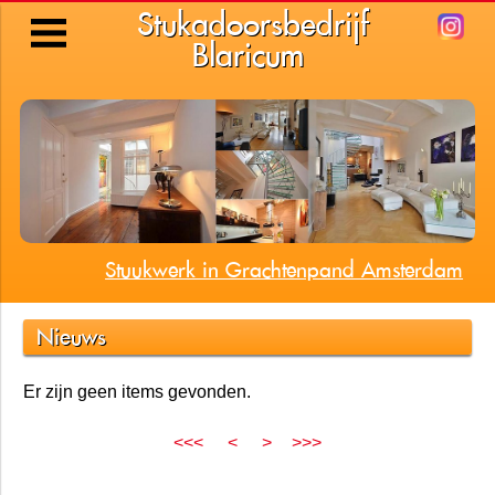
Stukadoorsbedrijf
Blaricum
Stuukwerk in Grachtenpand Amsterdam
Nieuws
Er zijn geen items gevonden.
<<<
<
>
>>>